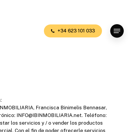
+
3
4
6
2
3
1
0
1
0
3
3
Menu
:
 INMOBILIARIA, Francisca Binimelis Bennasar,
rónico: INFO@IBINMOBILIARIA.net. Teléfono:
tar los servicios y / o vender los productos
cial. Con el fin de poder ofrecerle servicios