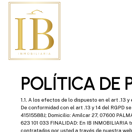
Skip
to
main
content
POLÍTICA DE 
1.1. A los efectos de lo dispuesto en el art .13 y
De conformidad con el art .13 y 14 del RGPD s
41515588J; Domicilio: Amilcar 27, 07600 PAL
623 101 033 FINALIDAD: En IB INMOBILIARIA trat
contratados por usted a través de nuestra web 