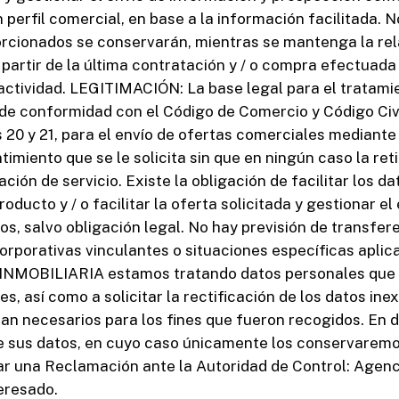
 perfil comercial, en base a la información facilitada.
orcionados se conservarán, mientras se mantenga la rela
a partir de la última contratación y / o compra efectuad
 actividad. LEGITIMACIÓN: La base legal para el tratami
 de conformidad con el Código de Comercio y Código Civil
s 20 y 21, para el envío de ofertas comerciales mediant
timiento que se le solicita sin que en ningún caso la re
ción de servicio. Existe la obligación de facilitar los d
producto y / o facilitar la oferta solicitada y gestionar 
, salvo obligación legal. No hay previsión de transfer
orporativas vinculantes o situaciones específicas apli
B INMOBILIARIA estamos tratando datos personales que 
 así como a solicitar la rectificación de los datos inexa
ean necesarios para los fines que fueron recogidos. En 
 de sus datos, en cuyo caso únicamente los conservaremos
ar una Reclamación ante la Autoridad de Control: Agenc
eresado.